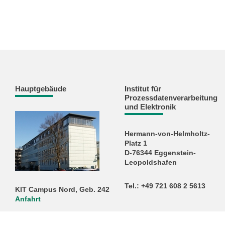
Hauptgebäude
Institut für
Prozessdatenverarbeitung
und Elektronik
Hermann-von-Helmholtz-
Platz 1
D-76344 Eggenstein-
Leopoldshafen
Tel.: +49 721 608 2 5613
KIT Campus Nord, Geb. 242
Anfahrt
E-Mail:
info
∂
ipe kit edu