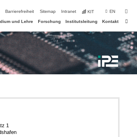
suc
Barrierefreiheit
Sitemap
Intranet
EN
KIT
Star
udium und Lehre
Forschung
Institutsleitung
Kontakt
tz 1
dshafen