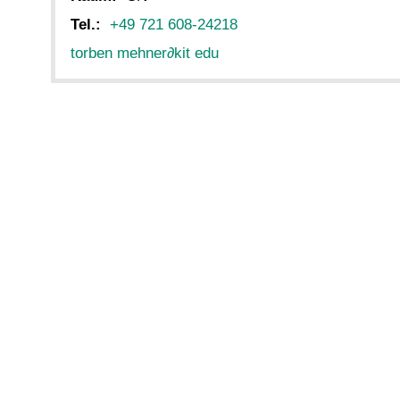
Tel.:
+49 721 608-24218
torben mehner
∂
kit edu